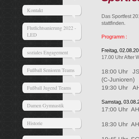
Kontakt
Das Sportfest 20
stattfinden.
Flutlichtsanierung 2022 -
LED
Programm :
Freitag, 02.08.2
soziales Engagement
17.00 Uhr After 
Fußball Senioren Teams
18:00 Uhr JS
(C-Junioren)
Fußball Jugend Teams
19:30 Uhr AH 
Samstag, 03.08.
Damen Gymnastik
17:00 Uhr
AH
Historie
18:30 Uhr
AH