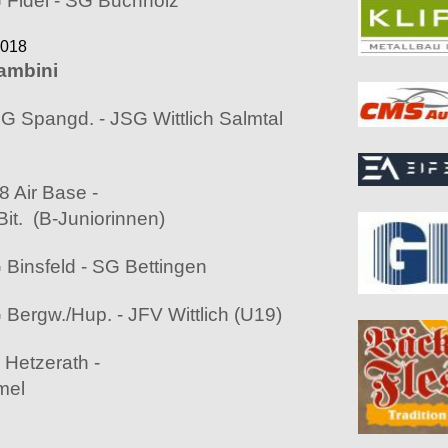
 Fidei - SG Buchholz
2018
ambini
 Spangd. - JSG Wittlich Salmtal
 Air Base -
Bit. (B-Juniorinnen)
Binsfeld - SG Bettingen
Bergw./Hup. - JFV Wittlich (U19)
 Hetzerath -
mel