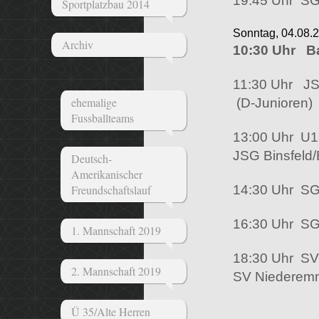
19:45 Uhr
SG
Sportplatzbau 2014
Sonntag, 04
.08.
Archiv
10:30 Uhr B
11:30 Uhr JSG
ehemalige
(D-Junioren)
Fussballteams
13:00 Uhr U18
J
SG Binsfeld/
Deutsch-
Amerikanischer
Freundschaftslauf
14:30 Uhr SG 
16:30 Uhr SG 
1. Mannschaft 2019
18:30 Uhr SV
2. Mannschaft 2019
SV Niederem
Ü 35/Alte Herren